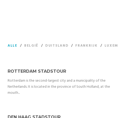
Professionele rondleidingen van goede kwaliteit
ALLE
/
BELGIË
/
DUITSLAND
/
FRANKRIJK
/
LUXE
ROTTERDAM STADSTOUR
Rotterdam is the second-largest city and a municipality of the
Netherlands. It is located in the province of South Holland, at the
mouth...
DEN HAAG STADSTOUR