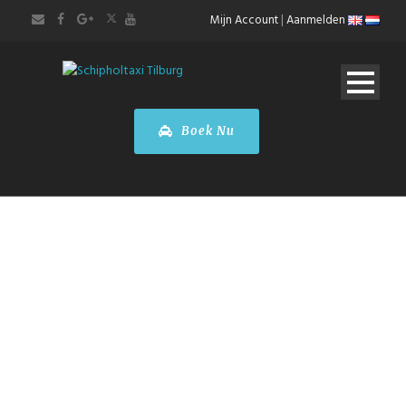
Mijn Account
|
Aanmelden
Boek Nu
STADSTOURS