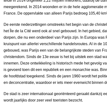
telde in 2014 ongeveer 2,22 miljoen inwoners, daarbij de ban
meegerekend. In 2014 woonden er in de hele agglomeratie mee
France. De oppervlakte van alleen Parijs bedroeg 105,40 km²
De eerste nederzettingen omstreeks het begin van de christel
het Île de la Cité werd ook al snel gebouwd. In het gebied, da
dorpen, die nu een onderdeel van Parijs zijn. In Europa was P
kruispunt van allerlei verschillende handelsroutes. Al in de
gebouwd, was Parijs een van de belangrijkste steden van Fran
christendom. Sinds de 13e eeuw is het bij uitstek een stad wa
innemen. Deze ontwikkeling is historisch mede het gevolg van
is gevoerd toen dit een republiek en een monarchie was. Bin
de hoofdstad toegekend. Sinds de jaren 1960 wordt het politi
en deconcentratie, waardoor er iets meer evenwicht binnen d
De stad is zeer internationaal georiënteerd geraakt dankzij ee
wordt jaarlijks door zeer veel toeristen bezocht.