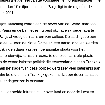
lieues (het geheel van de voorsteden en forensensteden) niet
r dan 10 miljoen mensen. Parijs ligt in de regio Île-de-
 in 2011.
ijke jaartelling waren aan de oever van de Seine, maar op
t Parijs en de banlieues nu bestrijkt, lagen vroeger aparte
arijs al vroeg een centrum van cultuur. De stad ligt op een
 10e eeuw, toen de Notre Dame en een aantal abdijen werden
krijk en daarnaast een belangrijke plaats voor het
ar onderwijs, kunst en recreatie een zeer centrale plaats
 de centralistische politiek die eeuwenlang binnen Frankrijk
nen het kader van deze politiek werd zeer veel betekenis aan
eke beleid binnen Frankrijk gekenmerkt door decentralisatie
e landsgrenzen is ontstaan.
n uitgebreide infrastructuur over land en door de lucht en