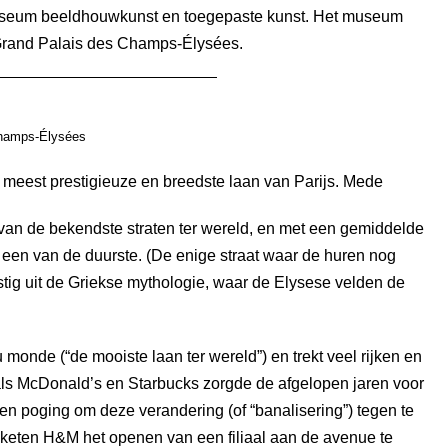
museum beeldhouwkunst en toegepaste kunst. Het museum
Grand Palais des Champs-Élysées.
hamps-Élysées
meest prestigieuze en breedste laan van Parijs. Mede
 van de bekendste straten ter wereld, en met een gemiddelde
 een van de duurste. (De enige straat waar de huren nog
stig uit de Griekse mythologie, waar de Elysese velden de
onde (“de mooiste laan ter wereld”) en trekt veel rijken en
ls McDonald’s en Starbucks zorgde de afgelopen jaren voor
een poging om deze verandering (of “banalisering”) tegen te
keten H&M het openen van een filiaal aan de avenue te