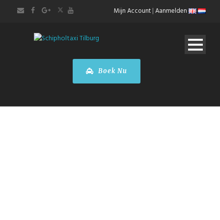
Mijn Account
|
Aanmelden
Boek Nu
Mercedes-Benz
B-Class