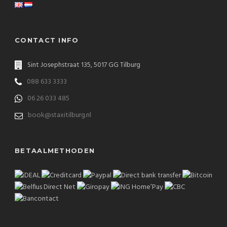
CONTACT INFO
Sint Josephstraat 135, 5017 GG Tilburg
088 633 3333
06 26 033 485
book@staxitilburg.nl
BETAALMETHODEN